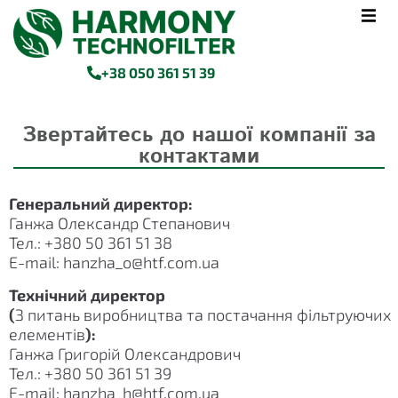
+38 050 361 51 39
Звертайтесь до нашої компанії за
контактами
Генеральний директор:
Ганжа Олександр Степанович
Тел.: +380 50 361 51 38
E-mail: hanzha_о@htf.com.ua
Технічний директор
(
З питань виробництва та постачання фільтруючих
елементів
):
Ганжа Григорій Олександрович
Тел.: +380 50 361 51 39
E-mail: hanzha_h@htf.com.ua