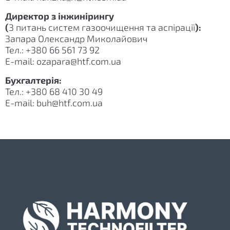
Директор з інжинірингу
(
З питань систем газоочищення та аспірації
):
Запара Олександр Миколайович
Тел.: +380 66 561 73 92
E-mail: ozapara@htf.com.ua
Бухгалтерія:
Тел.: +380 68 410 30 49
E-mail: buh@htf.com.ua