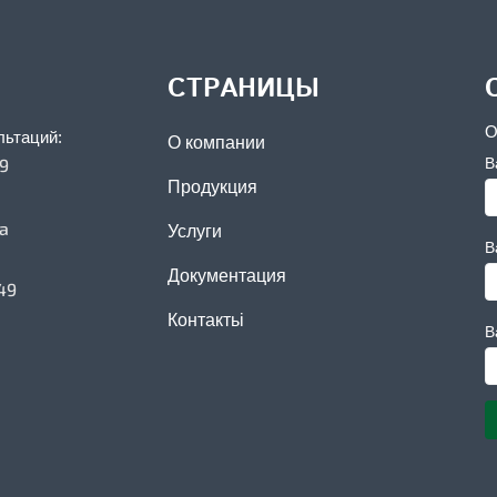
СТРАНИЦЫ
О
льтаций:
О компании
39
В
Продукция
ua
Услуги
В
Документация
49
Контактьі
В