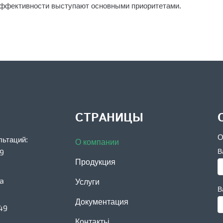
эффективности выступают основными приоритетами.
СТРАНИЦЫ
О
льтаций:
О компании
39
В
Продукция
ua
Услуги
В
Документация
49
Контактьі