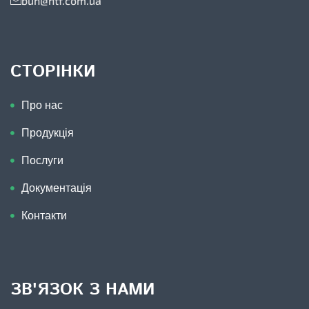
buh@htf.com.ua
СТОРІНКИ
Про нас
Продукція
Послуги
Документація
Контакти
ЗВ'ЯЗОК З НАМИ