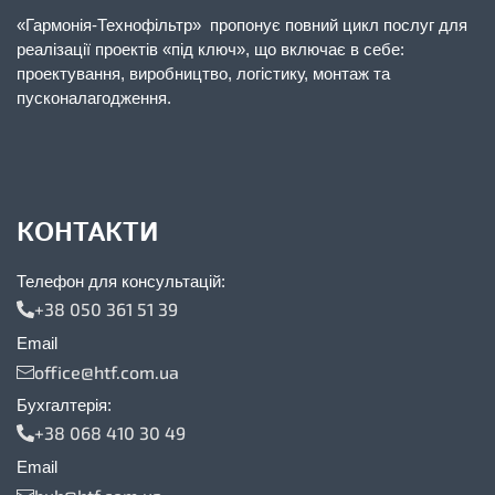
«Гармонія-Технофільтр» пропонує повний цикл послуг для
реалізації проектів «під ключ», що включає в себе:
проектування, виробництво, логістику, монтаж та
пусконалагодження.
КОНТАКТИ
Телефон для консультацій:
+38 050 361 51 39
Email
office@htf.com.ua
Бухгалтерія:
+38 068 410 30 49
Email